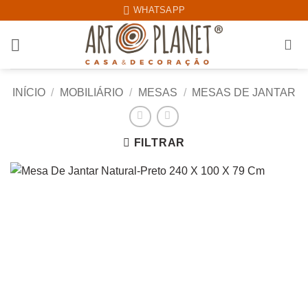
Skip
WHATSAPP
to
content
INÍCIO
/
MOBILIÁRIO
/
MESAS
/
MESAS DE JANTAR
FILTRAR