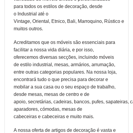
para todos os estilos de decoração, desde
o
Industrial
até o
Vintage,
Oriental
,
Etnico
,
Bali
,
Marroquino
,
Rústico
e
muitos outros.
Acreditamos que os móveis são essenciais para
facilitar a nossa vida diária, e por isso,
oferecemos diversas secções, incluindo móveis
de estilo industrial, mesas, armários, arrumação,
entre outras categorias populares. Na nossa loja,
encontrará tudo o que precisa para decorar e
mobilar a sua casa ou o seu espaço de trabalho,
desde
mesas
,
mesas de centro
e
de
apoio
,
secretárias
,
cadeiras
,
bancos
,
pufes
,
sapateiras
,
c
aparadores
,
cómodas
,
mesas de
cabeceiras
e
cabeceiras
e muito mais.
A nossa oferta de
artigos de decoração
é vasta e