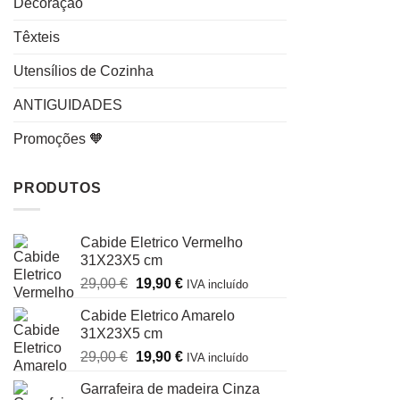
Decoração
Têxteis
Utensílios de Cozinha
ANTIGUIDADES
Promoções 🧡
PRODUTOS
Cabide Eletrico Vermelho
31X23X5 cm
O
O
29,00
€
19,90
€
IVA incluído
preço
preço
Cabide Eletrico Amarelo
original
atual
31X23X5 cm
era:
é:
O
O
29,00
€
19,90
€
29,00 €.
19,90 €.
IVA incluído
preço
preço
Garrafeira de madeira Cinza
original
atual