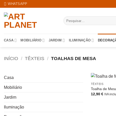
Skip
WHATSAPP
to
content
Pesquisar
por:
CASA
MOBILIÁRIO
JARDIM
ILUMINAÇÃO
DECORAÇ
INÍCIO
/
TÊXTEIS
/
TOALHAS DE MESA
Casa
TÊXTEIS
Mobiliário
Toalha de Mes
12,90
€
IVA incl
Jardim
Iluminação