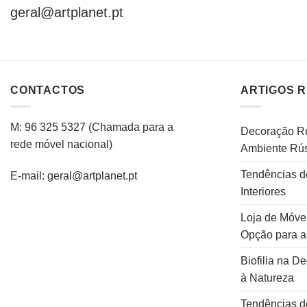
geral@artplanet.pt
CONTACTOS
ARTIGOS 
M: 96 325 5327
(C
hamada para a
Decoração Rú
rede
móvel
nacional
)
Ambiente Rús
Tendências d
E-mail: geral@artplanet.pt
Interiores
Loja de Móvei
Opção para 
Biofilia na D
à Natureza
Tendências d