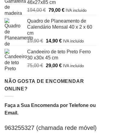
46x27x85 cm
era:
é:
O
O
194,00
€
79,00
€
29,00 €.
19,90 €.
IVA incluído
preço
preço
Quadro de Planeamento de
original
atual
Calendário Mensal 40 x 2 x 60
era:
é:
cm
194,00 €.
79,00 €.
O
O
19,90
€
14,90
€
IVA incluído
preço
preço
Candeeiro de teto Preto Ferro
original
atual
30 x30x 45 cm
era:
é:
O
O
75,00
€
29,00
€
19,90 €.
14,90 €.
IVA incluído
preço
preço
original
atual
NÃO GOSTA DE ENCOMENDAR
era:
é:
ONLINE?
75,00 €.
29,00 €.
Faça a Sua Encomenda por Telefone ou
Email.
963255327 (chamada rede móvel)