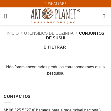
Skip
WHATSAPP
to
content
INÍCIO
/
UTENSÍLIOS DE COZINHA
/
CONJUNTOS
DE SUSHI
FILTRAR
Não foram encontrados produtos correspondentes à sua
pesquisa.
CONTACTOS
M: 96 325 5327
(C
hamada para a rede
móvel
nacional
)