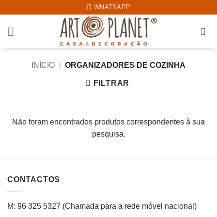
Skip
WHATSAPP
to
content
INÍCIO
/
ORGANIZADORES DE COZINHA
FILTRAR
Não foram encontrados produtos correspondentes à sua
pesquisa.
CONTACTOS
M: 96 325 5327
(C
hamada para a rede
móvel
nacional
)