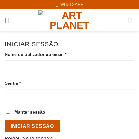
Skip
WHATSAPP
to
content
INICIAR SESSÃO
Obrigatório
Nome de utilizador ou email
*
Obrigatório
Senha
*
Manter sessão
INICIAR SESSÃO
Perdeu a sua senha?