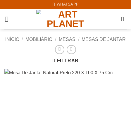
Skip
WHATSAPP
to
content
INÍCIO
/
MOBILIÁRIO
/
MESAS
/
MESAS DE JANTAR
FILTRAR