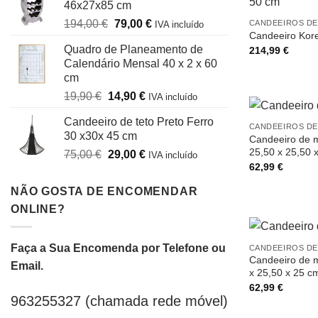
46x27x85 cm
era:
é:
O
O
194,00
€
79,00
€
CANDEEIROS DE
29,00 €.
19,90 €.
IVA incluído
Candeeiro Kore
preço
preço
Quadro de Planeamento de
214,99
€
original
atual
Calendário Mensal 40 x 2 x 60
era:
é:
cm
194,00 €.
79,00 €.
O
O
19,90
€
14,90
€
IVA incluído
preço
preço
Candeeiro de teto Preto Ferro
original
atual
CANDEEIROS DE
30 x30x 45 cm
Candeeiro de me
era:
é:
25,50 x 25,50 
O
O
75,00
€
29,00
€
19,90 €.
14,90 €.
IVA incluído
62,99
€
preço
preço
original
atual
NÃO GOSTA DE ENCOMENDAR
era:
é:
ONLINE?
75,00 €.
29,00 €.
Faça a Sua Encomenda por Telefone ou
CANDEEIROS DE
Candeeiro de m
Email.
x 25,50 x 25 c
62,99
€
963255327 (chamada rede móvel)