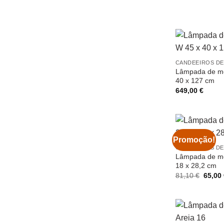
CANDEEIROS DE
Lâmpada de me
40 x 127 cm
649,00
€
Promoção!
CANDEEIROS DE
Lâmpada de me
18 x 28,2 cm
O
81,10
€
65,00
preço
origina
era:
81,10 