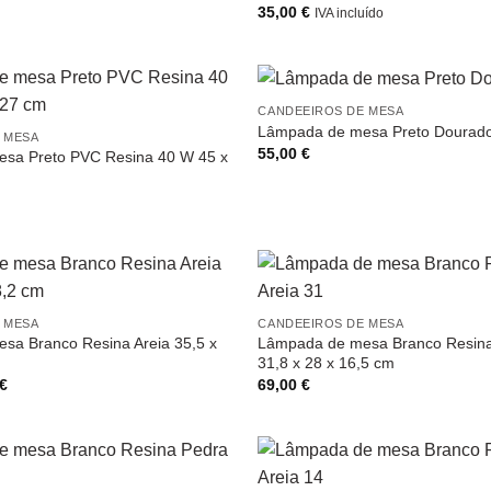
35,00
€
IVA incluído
CANDEEIROS DE MESA
Lâmpada de mesa Preto Dourad
 MESA
55,00
€
sa Preto PVC Resina 40 W 45 x
 MESA
CANDEEIROS DE MESA
sa Branco Resina Areia 35,5 x
Lâmpada de mesa Branco Resina
31,8 x 28 x 16,5 cm
O
€
69,00
€
preço
l
atual
é:
€.
65,00 €.