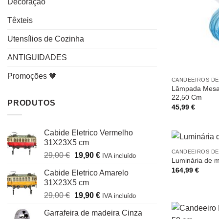
Decoração
Têxteis
Utensílios de Cozinha
ANTIGUIDADES
Promoções 🧡
CANDEEIROS DE
Lâmpada Mesa A
22,50 Cm
PRODUTOS
45,99
€
Cabide Eletrico Vermelho
31X23X5 cm
CANDEEIROS DE
O
O
29,00
€
19,90
€
IVA incluído
Luminária de m
preço
preço
164,99
€
Cabide Eletrico Amarelo
original
atual
31X23X5 cm
era:
é:
O
O
29,00
€
19,90
€
29,00 €.
19,90 €.
IVA incluído
preço
preço
Garrafeira de madeira Cinza
original
atual