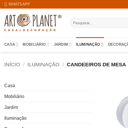
Skip
WHATSAPP
to
content
Pesquisar
por:
CASA
MOBILIÁRIO
JARDIM
ILUMINAÇÃO
DECORAÇ
INÍCIO
/
ILUMINAÇÃO
/
CANDEEIROS DE MESA
Casa
Mobiliário
Jardim
Iluminação