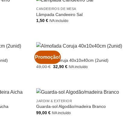
CANDEEIROS DE MESA
Lâmpada Candeeiro Sal
1,50
€
IVA incluído
ALMOFADAS
Promoção!
nid)
Almofada Coruja 40x10x40cm (2unid)
O
O
49,00
€
32,90
€
IVA incluído
preço
preço
original
atual
era:
é:
49,00 €.
32,90 €.
JARDIM & EXTERIOR
Aicha
Guarda-sol Algodão/madeira Branco
99,00
€
IVA incluído