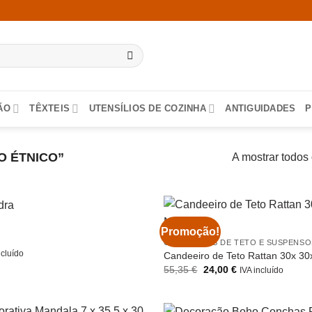
ÃO
TÊXTEIS
UTENSÍLIOS DE COZINHA
ANTIGUIDADES
P
O ÉTNICO”
A mostrar todos
Promoção!
CANDEEIROS DE TETO E SUSPENSO
ncluído
Candeeiro de Teto Rattan 30x 30
O
O
55,35
€
24,00
€
IVA incluído
preço
preço
original
atual
era:
é:
55,35 €.
24,00 €.