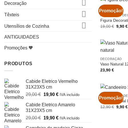
Decoração
Promoção!
Têxteis
ARTIGOS DE D
Figura Decorat
Utensílios de Cozinha
O
19,00
€
9,90
€
preço
origina
ANTIGUIDADES
era:
19,00 
Promoções 🧡
DECORAÇÃO
PRODUTOS
Vaso Natural 12
23,90
€
Cabide Eletrico Vermelho
31X23X5 cm
O
O
29,00
€
19,90
€
IVA incluído
CANDEEIROS DE
Promoção!
preço
preço
Candeeiro Sal 
Cabide Eletrico Amarelo
original
atual
O
12,90
€
9,90
€
31X23X5 cm
preço
era:
é:
origina
O
O
29,00
€
19,90
€
29,00 €.
19,90 €.
IVA incluído
era:
12,90 
preço
preço