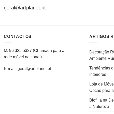
geral@artplanet.pt
CONTACTOS
ARTIGOS 
M: 96 325 5327
(C
hamada para a
Decoração Rú
rede
móvel
nacional
)
Ambiente Rús
Tendências d
E-mail: geral@artplanet.pt
Interiores
Loja de Móvei
Opção para 
Biofilia na D
à Natureza