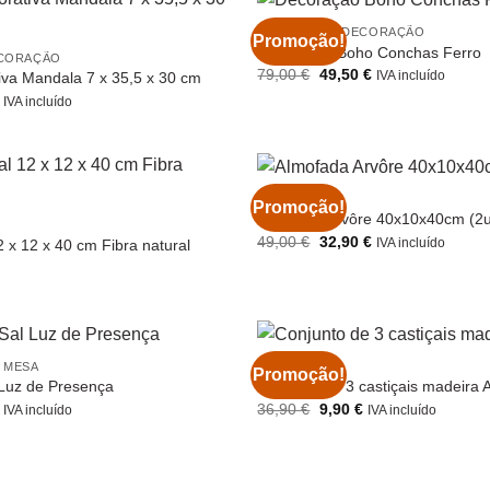
ARTIGOS DE DECORAÇÃO
Promoção!
Decoração Boho Conchas Ferro
ECORAÇÃO
O
O
79,00
€
49,50
€
IVA incluído
iva Mandala 7 x 35,5 x 30 cm
preço
preço
O
IVA incluído
original
atual
preço
era:
é:
l
atual
79,00 €.
49,50 €.
é:
€.
9,90 €.
ALMOFADAS
Promoção!
Almofada Arvôre 40x10x40cm (2u
O
O
49,00
€
32,90
€
IVA incluído
 x 12 x 40 cm Fibra natural
preço
preço
original
atual
era:
é:
49,00 €.
32,90 €.
 MESA
ILUMINAÇÃO
Promoção!
Luz de Presença
Conjunto de 3 castiçais madeira 
O
O
O
36,90
€
9,90
€
IVA incluído
IVA incluído
preço
preço
preço
l
atual
original
atual
é:
era:
é:
€.
9,90 €.
36,90 €.
9,90 €.