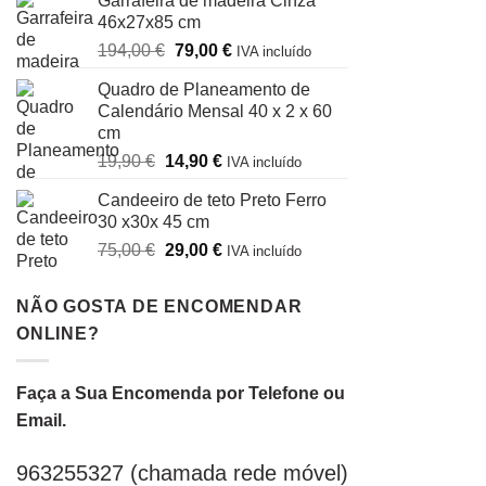
Garrafeira de madeira Cinza
original
atual
46x27x85 cm
era:
é:
O
O
194,00
€
79,00
€
29,00 €.
19,90 €.
IVA incluído
preço
preço
Quadro de Planeamento de
original
atual
Calendário Mensal 40 x 2 x 60
era:
é:
cm
194,00 €.
79,00 €.
O
O
19,90
€
14,90
€
IVA incluído
preço
preço
Candeeiro de teto Preto Ferro
original
atual
30 x30x 45 cm
era:
é:
O
O
75,00
€
29,00
€
19,90 €.
14,90 €.
IVA incluído
preço
preço
original
atual
NÃO GOSTA DE ENCOMENDAR
era:
é:
ONLINE?
75,00 €.
29,00 €.
Faça a Sua Encomenda por Telefone ou
Email.
963255327 (chamada rede móvel)