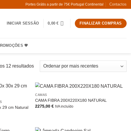
Contactos
Portes Grátis a partir de 75€ Portugal Continental
INICIAR SESSÃO
0,00
€
FINALIZAR COMPRAS
ROMOÇÕES 🧡
Ordenado
 os 12 resultados
por
mais
recentes
CAMAS
CAMA FIBRA 200X220X180 NATURAL
S
2275,00
€
IVA incluído
x 29 cm Natural