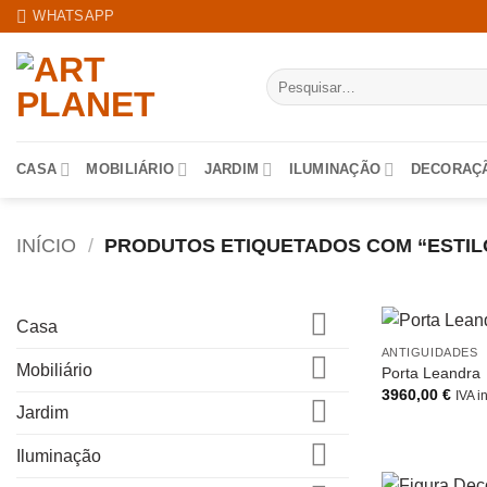
Skip
WHATSAPP
to
content
Pesquisar
por:
CASA
MOBILIÁRIO
JARDIM
ILUMINAÇÃO
DECORAÇ
INÍCIO
/
PRODUTOS ETIQUETADOS COM “ESTIL
Casa
ANTIGUIDADES
Mobiliário
Porta Leandra
3960,00
€
IVA i
Jardim
Iluminação