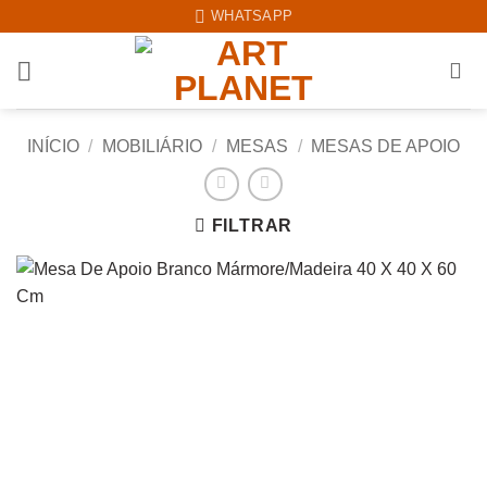
Skip
WHATSAPP
to
content
INÍCIO
/
MOBILIÁRIO
/
MESAS
/
MESAS DE APOIO
FILTRAR