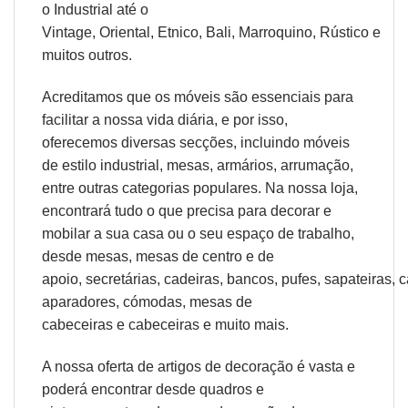
o
Industrial
até o
Vintage,
Oriental
,
Etnico
,
Bali
,
Marroquino
,
Rústico
e
muitos outros.
Acreditamos que os móveis são essenciais para
facilitar a nossa vida diária, e por isso,
oferecemos diversas secções, incluindo móveis
de estilo industrial, mesas, armários, arrumação,
entre outras categorias populares. Na nossa loja,
encontrará tudo o que precisa para decorar e
mobilar a sua casa ou o seu espaço de trabalho,
desde
mesas
,
mesas de centro
e
de
apoio
,
secretárias
,
cadeiras
,
bancos
,
pufes
,
sapateiras
,
c
aparadores
,
cómodas
,
mesas de
cabeceiras
e
cabeceiras
e muito mais.
A nossa oferta de
artigos de decoração
é vasta e
poderá encontrar desde
quadros e