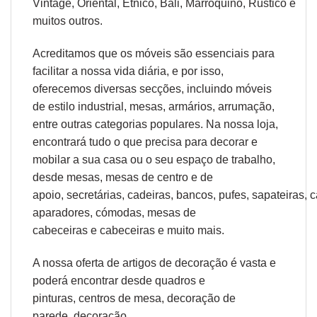
Vintage,
Oriental
,
Etnico
,
Bali
,
Marroquino
,
Rústico
e
muitos outros.
Acreditamos que os móveis são essenciais para
facilitar a nossa vida diária, e por isso,
oferecemos diversas secções, incluindo móveis
de estilo industrial, mesas, armários, arrumação,
entre outras categorias populares. Na nossa loja,
encontrará tudo o que precisa para decorar e
mobilar a sua casa ou o seu espaço de trabalho,
desde
mesas
,
mesas de centro
e
de
apoio
,
secretárias
,
cadeiras
,
bancos
,
pufes
,
sapateiras
,
c
aparadores
,
cómodas
,
mesas de
cabeceiras
e
cabeceiras
e muito mais.
A nossa oferta de
artigos de decoração
é vasta e
poderá encontrar desde
quadros e
pinturas
,
centros de mesa
,
decoração de
parede
,
decoração