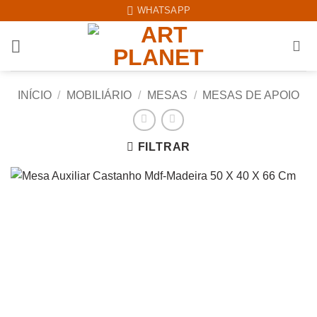
Skip
WHATSAPP
to
content
INÍCIO
/
MOBILIÁRIO
/
MESAS
/
MESAS DE APOIO
FILTRAR