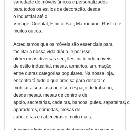
variedade de móveis únicos e personalizados
para todos os estilos de decoração, desde
o
Industrial
até o
Vintage,
Oriental
,
Etnico
,
Bali
,
Marroquino
,
Rústico
e
muitos outros.
Acreditamos que os móveis são essenciais para
facilitar a nossa vida diária, e por isso,
oferecemos diversas secções, incluindo móveis
de estilo industrial, mesas, armários, arrumação,
entre outras categorias populares. Na nossa loja,
encontrará tudo o que precisa para decorar e
mobilar a sua casa ou o seu espaço de trabalho,
desde
mesas
,
mesas de centro
e
de
apoio
,
secretárias
,
cadeiras
,
bancos
,
pufes
,
sapateiras
,
c
aparadores
,
cómodas
,
mesas de
cabeceiras
e
cabeceiras
e muito mais.