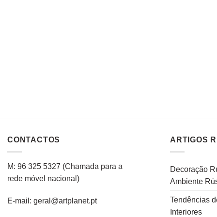
CONTACTOS
ARTIGOS 
M: 96 325 5327
(C
hamada para a
Decoração Rú
rede
móvel
nacional
)
Ambiente Rús
Tendências d
E-mail: geral@artplanet.pt
Interiores