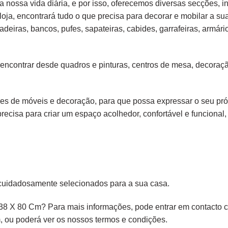
 nossa vida diária, e por isso, oferecemos diversas secções, in
loja, encontrará tudo o que precisa para decorar e mobilar a su
adeiras
,
bancos
,
pufes
,
sapateiras
,
cabides
,
garrafeiras
,
armári
 encontrar desde
quadros e pinturas
,
centros de mesa
,
decoraçã
s de móveis e decoração, para que possa expressar o seu própr
precisa para criar um espaço acolhedor, confortável e funcional, 
cuidadosamente selecionados para a sua casa.
 38 X 80 Cm? Para mais informações, pode entrar em contacto c
,
ou poderá ver os nossos
termos e condições
.