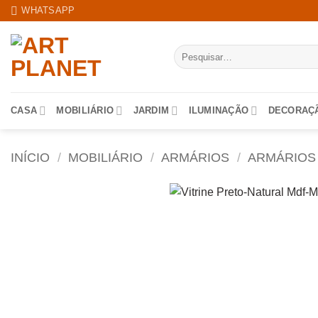
Skip
WHATSAPP
to
content
Pesquisar
por:
CASA
MOBILIÁRIO
JARDIM
ILUMINAÇÃO
DECORAÇ
INÍCIO
/
MOBILIÁRIO
/
ARMÁRIOS
/
ARMÁRIOS 