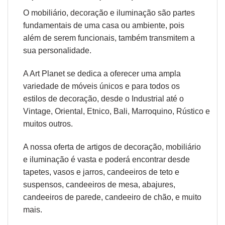
O
mobiliário
,
decoração
e
iluminação
são partes
fundamentais de uma casa ou ambiente, pois
além de serem funcionais, também transmitem a
sua personalidade.
A Art Planet se dedica a oferecer uma ampla
variedade de móveis únicos e para todos os
estilos de decoração, desde o
Industrial
até o
Vintage,
Oriental
,
Etnico
,
Bali
,
Marroquino
,
Rústico
e
muitos outros.
A nossa oferta de
artigos de decoração
, mobiliário
e iluminação é vasta e poderá encontrar desde
tapetes
,
vasos e jarros
,
candeeiros de teto e
suspenso
s,
candeeiros de mesa
,
abajures
,
candeeiros de parede
,
candeeiro de chão
, e muito
mais.