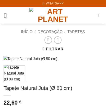
Skip
WHATSAPP
to
content
INÍCIO
/
DECORAÇÃO
/
TAPETES
FILTRAR
Tapete Natural Juta (Ø 80 cm)
22,60
€