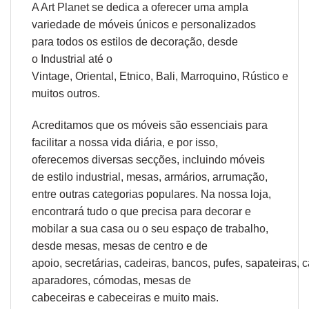
A Art Planet se dedica a oferecer uma ampla
variedade de móveis únicos e personalizados
para todos os estilos de decoração, desde
o
Industrial
até o
Vintage,
Oriental
,
Etnico
,
Bali
,
Marroquino
,
Rústico
e
muitos outros.
Acreditamos que os móveis são essenciais para
facilitar a nossa vida diária, e por isso,
oferecemos diversas secções, incluindo móveis
de estilo industrial, mesas, armários, arrumação,
entre outras categorias populares. Na nossa loja,
encontrará tudo o que precisa para decorar e
mobilar a sua casa ou o seu espaço de trabalho,
desde
mesas
,
mesas de centro
e
de
apoio
,
secretárias
,
cadeiras
,
bancos
,
pufes
,
sapateiras
,
c
aparadores
,
cómodas
,
mesas de
cabeceiras
e
cabeceiras
e muito mais.