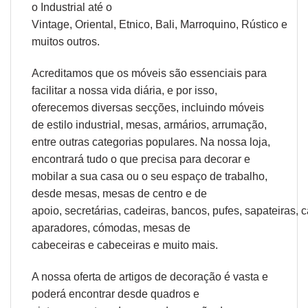
o
Industrial
até o
Vintage,
Oriental
,
Etnico
,
Bali
,
Marroquino
,
Rústico
e
muitos outros.
Acreditamos que os móveis são essenciais para
facilitar a nossa vida diária, e por isso,
oferecemos diversas secções, incluindo móveis
de estilo industrial, mesas, armários, arrumação,
entre outras categorias populares. Na nossa loja,
encontrará tudo o que precisa para decorar e
mobilar a sua casa ou o seu espaço de trabalho,
desde
mesas
,
mesas de centro
e
de
apoio
,
secretárias
,
cadeiras
,
bancos
,
pufes
,
sapateiras
,
c
aparadores
,
cómodas
,
mesas de
cabeceiras
e
cabeceiras
e muito mais.
A nossa oferta de
artigos de decoração
é vasta e
poderá encontrar desde
quadros e