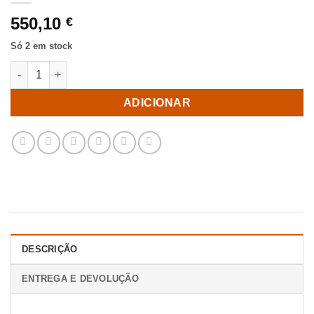
550,10
€
Só 2 em stock
Quantidade de Movéis Para Hall Espelho Cinza-Prata 81 X 41 X
ADICIONAR
DESCRIÇÃO
ENTREGA E DEVOLUÇÃO