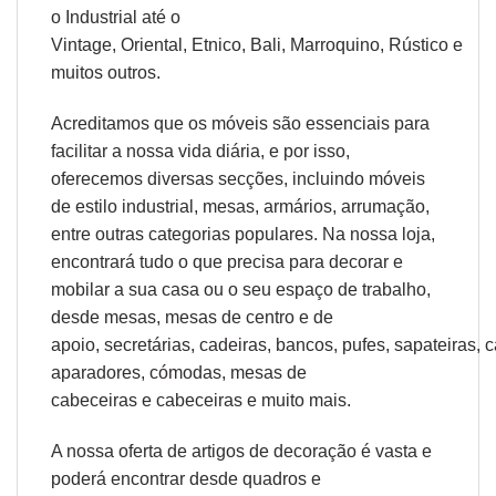
o
Industrial
até o
Vintage,
Oriental
,
Etnico
,
Bali
,
Marroquino
,
Rústico
e
muitos outros.
Acreditamos que os móveis são essenciais para
facilitar a nossa vida diária, e por isso,
oferecemos diversas secções, incluindo móveis
de estilo industrial, mesas, armários, arrumação,
entre outras categorias populares. Na nossa loja,
encontrará tudo o que precisa para decorar e
mobilar a sua casa ou o seu espaço de trabalho,
desde
mesas
,
mesas de centro
e
de
apoio
,
secretárias
,
cadeiras
,
bancos
,
pufes
,
sapateiras
,
c
aparadores
,
cómodas
,
mesas de
cabeceiras
e
cabeceiras
e muito mais.
A nossa oferta de
artigos de decoração
é vasta e
poderá encontrar desde
quadros e