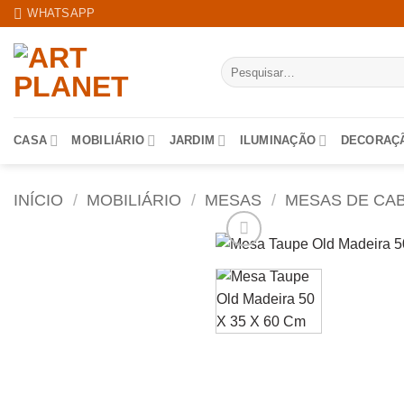
Skip
WHATSAPP
to
content
Pesquisar
por:
CASA
MOBILIÁRIO
JARDIM
ILUMINAÇÃO
DECORAÇ
INÍCIO
/
MOBILIÁRIO
/
MESAS
/
MESAS DE CA