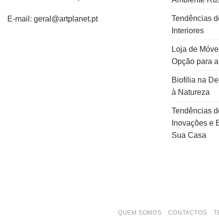
Tendências d
E-mail: geral@artplanet.pt
Interiores
Loja de Móvei
Opção para 
Biofilia na D
à Natureza
Tendências d
Inovações e E
Sua Casa
QUEM SOMOS
CONTACTOS
T