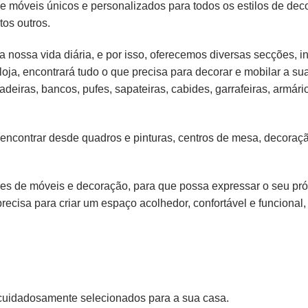
de móveis únicos e personalizados para todos os estilos de de
tos outros.
 nossa vida diária, e por isso, oferecemos diversas secções, in
loja, encontrará tudo o que precisa para decorar e mobilar a su
adeiras
,
bancos
,
pufes
,
sapateiras
,
cabides
,
garrafeiras
,
armári
 encontrar desde
quadros e pinturas
,
centros de mesa
,
decoraçã
s de móveis e decoração, para que possa expressar o seu própr
precisa para criar um espaço acolhedor, confortável e funcional, 
cuidadosamente selecionados para a sua casa.