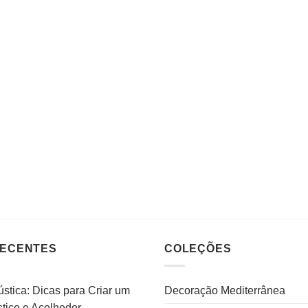
RECENTES
COLEÇÕES
stica: Dicas para Criar um
Decoração Mediterrânea
tico e Acolhedor