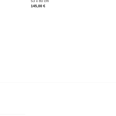
53 x 80 cm
145,00
€