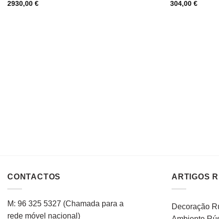
2930,00
€
304,00
€
CONTACTOS
ARTIGOS 
M: 96 325 5327
(C
hamada para a
Decoração Rú
rede
móvel
nacional
)
Ambiente Rús