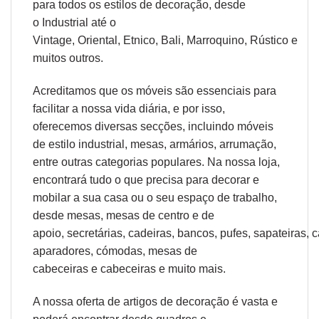
para todos os estilos de decoração, desde
o
Industrial
até o
Vintage,
Oriental
,
Etnico
,
Bali
,
Marroquino
,
Rústico
e
muitos outros.
Acreditamos que os móveis são essenciais para
facilitar a nossa vida diária, e por isso,
oferecemos diversas secções, incluindo móveis
de estilo industrial, mesas, armários, arrumação,
entre outras categorias populares. Na nossa loja,
encontrará tudo o que precisa para decorar e
mobilar a sua casa ou o seu espaço de trabalho,
desde
mesas
,
mesas de centro
e
de
apoio
,
secretárias
,
cadeiras
,
bancos
,
pufes
,
sapateiras
,
c
aparadores
,
cómodas
,
mesas de
cabeceiras
e
cabeceiras
e muito mais.
A nossa oferta de
artigos de decoração
é vasta e