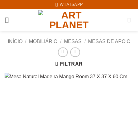
Skip
WHATSAPP
to
content
INÍCIO
/
MOBILIÁRIO
/
MESAS
/
MESAS DE APOIO
FILTRAR