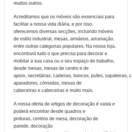
muitos outros.
Acreditamos que os móveis são essenciais para
facilitar a nossa vida diária, e por isso,
oferecemos diversas secções, incluindo móveis
de estilo industrial, mesas, armários, arrumação,
entre outras categorias populares. Na nossa loja,
encontrará tudo o que precisa para decorar e
mobilar a sua casa ou o seu espaço de trabalho,
desde
mesas
,
mesas de centro
e
de
apoio
,
secretárias
,
cadeiras
,
bancos
,
pufes
,
sapateiras
,
c
aparadores
,
cómodas
,
mesas de
cabeceiras
e
cabeceiras
e muito mais.
A nossa oferta de
artigos de decoração
é vasta e
poderá encontrar desde
quadros e
pinturas
,
centros de mesa
,
decoração de
parede
,
decoração