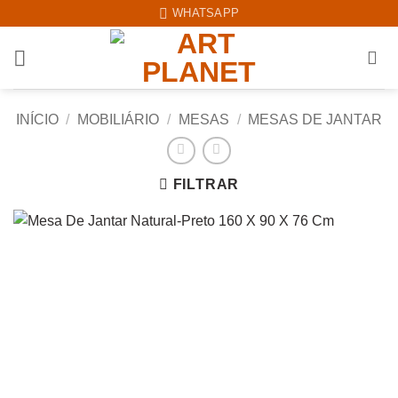
Skip
WHATSAPP
to
content
INÍCIO
/
MOBILIÁRIO
/
MESAS
/
MESAS DE JANTAR
FILTRAR