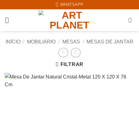
Skip
WHATSAPP
to
content
INÍCIO
/
MOBILIÁRIO
/
MESAS
/
MESAS DE JANTAR
FILTRAR