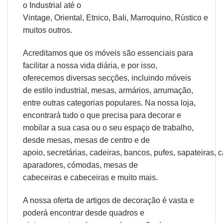
o
Industrial
até o
Vintage,
Oriental
,
Etnico
,
Bali
,
Marroquino
,
Rústico
e
muitos outros.
Acreditamos que os móveis são essenciais para
facilitar a nossa vida diária, e por isso,
oferecemos diversas secções, incluindo móveis
de estilo industrial, mesas, armários, arrumação,
entre outras categorias populares. Na nossa loja,
encontrará tudo o que precisa para decorar e
mobilar a sua casa ou o seu espaço de trabalho,
desde
mesas
,
mesas de centro
e
de
apoio
,
secretárias
,
cadeiras
,
bancos
,
pufes
,
sapateiras
,
c
aparadores
,
cómodas
,
mesas de
cabeceiras
e
cabeceiras
e muito mais.
A nossa oferta de
artigos de decoração
é vasta e
poderá encontrar desde
quadros e