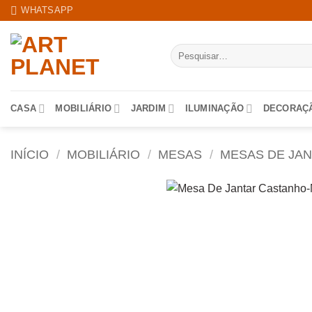
Skip
WHATSAPP
to
content
Pesquisar
por:
CASA
MOBILIÁRIO
JARDIM
ILUMINAÇÃO
DECORAÇ
INÍCIO
/
MOBILIÁRIO
/
MESAS
/
MESAS DE JA