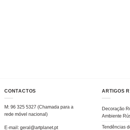
CONTACTOS
ARTIGOS 
M: 96 325 5327
(C
hamada para a
Decoração Rú
rede
móvel
nacional
)
Ambiente Rús
Tendências d
E-mail: geral@artplanet.pt