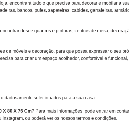
loja, encontrará tudo o que precisa para decorar e mobilar a su
adeiras
,
bancos
,
pufes
,
sapateiras
,
cabides
,
garrafeiras
,
armári
 encontrar desde
quadros e pinturas
,
centros de mesa
,
decoraçã
s de móveis e decoração, para que possa expressar o seu própr
precisa para criar um espaço acolhedor, confortável e funcional, 
cuidadosamente selecionados para a sua casa.
0 X 80 X 76 Cm
? Para mais informações, pode entrar em contac
ou
instagram,
ou poderá ver os nossos
termos e condições
.