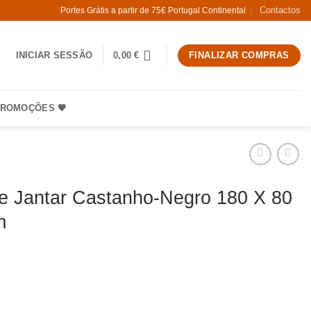
Contactos
Portes Grátis a partir de 75€ Portugal Continental
INICIAR SESSÃO
0,00
€
FINALIZAR COMPRAS
ROMOÇÕES 🧡
 Jantar Castanho-Negro 180 X 80
m
 Mesa De Jantar Castanho-Negro 180 X 80 X 76 Cm