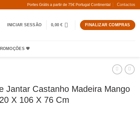
Contactos
Portes Grátis a partir de 75€ Portugal Continental
INICIAR SESSÃO
0,00
€
FINALIZAR COMPRAS
ROMOÇÕES 🧡
e Jantar Castanho Madeira Mango
20 X 106 X 76 Cm
e Mesa De Jantar Castanho Madeira Mango Room 120 X 106 X 76 