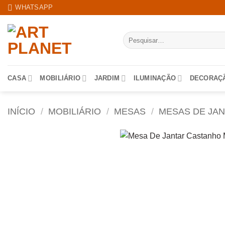
Skip
WHATSAPP
to
content
Pesquisar
por:
CASA
MOBILIÁRIO
JARDIM
ILUMINAÇÃO
DECORAÇ
INÍCIO
/
MOBILIÁRIO
/
MESAS
/
MESAS DE JA