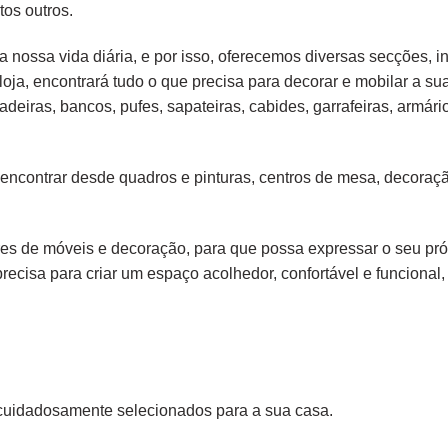
tos outros.
 nossa vida diária, e por isso, oferecemos diversas secções, in
loja, encontrará tudo o que precisa para decorar e mobilar a su
adeiras
,
bancos
,
pufes
,
sapateiras
,
cabides
,
garrafeiras
,
armári
 encontrar desde
quadros e pinturas
,
centros de mesa
,
decoraçã
s de móveis e decoração, para que possa expressar o seu própr
precisa para criar um espaço acolhedor, confortável e funcional, 
cuidadosamente selecionados para a sua casa.