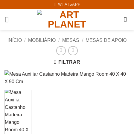
Skip
WHATSAPP
to
content
INÍCIO
/
MOBILIÁRIO
/
MESAS
/
MESAS DE APOIO
FILTRAR