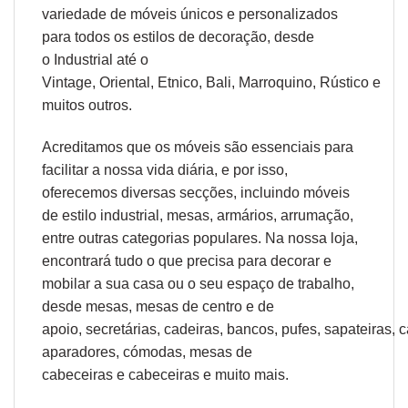
variedade de móveis únicos e personalizados
para todos os estilos de decoração, desde
o
Industrial
até o
Vintage,
Oriental
,
Etnico
,
Bali
,
Marroquino
,
Rústico
e
muitos outros.
Acreditamos que os móveis são essenciais para
facilitar a nossa vida diária, e por isso,
oferecemos diversas secções, incluindo móveis
de estilo industrial, mesas, armários, arrumação,
entre outras categorias populares. Na nossa loja,
encontrará tudo o que precisa para decorar e
mobilar a sua casa ou o seu espaço de trabalho,
desde
mesas
,
mesas de centro
e
de
apoio
,
secretárias
,
cadeiras
,
bancos
,
pufes
,
sapateiras
,
c
aparadores
,
cómodas
,
mesas de
cabeceiras
e
cabeceiras
e muito mais.