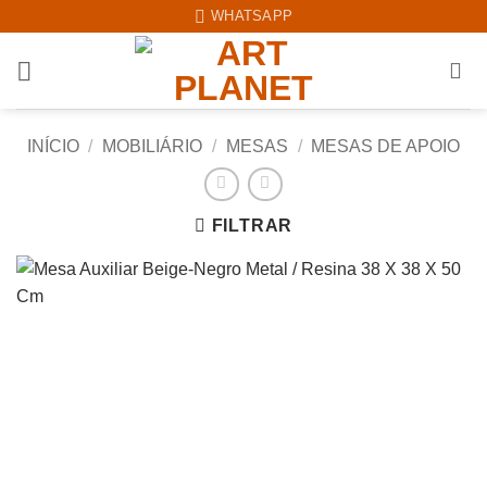
Skip
WHATSAPP
to
content
INÍCIO
/
MOBILIÁRIO
/
MESAS
/
MESAS DE APOIO
FILTRAR