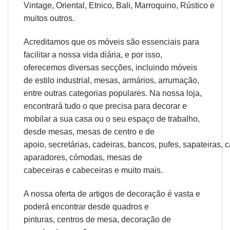
Vintage,
Oriental
,
Etnico
,
Bali
,
Marroquino
,
Rústico
e
muitos outros.
Acreditamos que os móveis são essenciais para
facilitar a nossa vida diária, e por isso,
oferecemos diversas secções, incluindo móveis
de estilo industrial, mesas, armários, arrumação,
entre outras categorias populares. Na nossa loja,
encontrará tudo o que precisa para decorar e
mobilar a sua casa ou o seu espaço de trabalho,
desde
mesas
,
mesas de centro
e
de
apoio
,
secretárias
,
cadeiras
,
bancos
,
pufes
,
sapateiras
,
c
aparadores
,
cómodas
,
mesas de
cabeceiras
e
cabeceiras
e muito mais.
A nossa oferta de
artigos de decoração
é vasta e
poderá encontrar desde
quadros e
pinturas
,
centros de mesa
,
decoração de