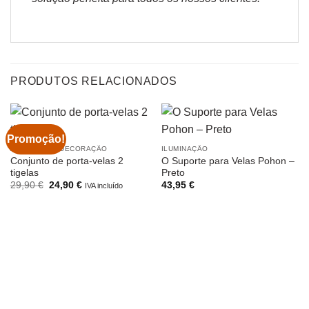
PRODUTOS RELACIONADOS
Promoção!
ARTIGOS DE DECORAÇÃO
ILUMINAÇÃO
Conjunto de porta-velas 2
O Suporte para Velas Pohon –
tigelas
Preto
O
O
29,90
€
24,90
€
43,95
€
IVA incluído
preço
preço
original
atual
era:
é:
29,90 €.
24,90 €.