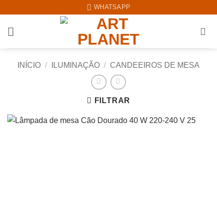
Skip
WHATSAPP
to
content
INÍCIO
/
ILUMINAÇÃO
/
CANDEEIROS DE MESA
FILTRAR