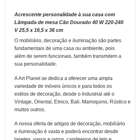
Acrescente personalidade à sua casa com
Lâmpada de mesa Cão Dourado 40 W 220-240
V 25,5 x 16,5 x 36 cm
O
mobiliário
,
decoração
e
iluminação
são partes
fundamentais de uma casa ou ambiente, pois
além de serem funcionais, também transmitem a
sua personalidade.
A Art Planet se dedica a oferecer uma ampla
variedade de móveis únicos e para todos os
estilos de decoração, desde o
Industrial
até o
Vintage,
Oriental
,
Etnico
,
Bali
,
Marroquino
,
Rústico
e
muitos outros.
A nossa oferta de
artigos de decoração
, mobiliário
e iluminação é vasta e poderá encontrar desde
tapetes
,
vasos e jarros
,
candeeiros de teto e