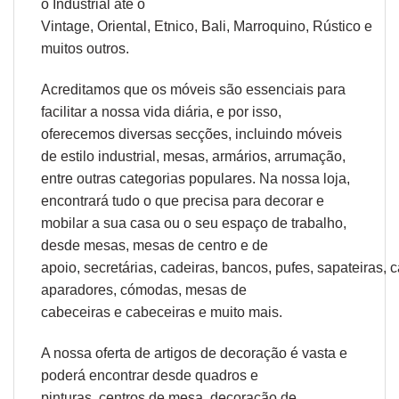
o
Industrial
até o
Vintage,
Oriental
,
Etnico
,
Bali
,
Marroquino
,
Rústico
e
muitos outros.
Acreditamos que os móveis são essenciais para
facilitar a nossa vida diária, e por isso,
oferecemos diversas secções, incluindo móveis
de estilo industrial, mesas, armários, arrumação,
entre outras categorias populares. Na nossa loja,
encontrará tudo o que precisa para decorar e
mobilar a sua casa ou o seu espaço de trabalho,
desde
mesas
,
mesas de centro
e
de
apoio
,
secretárias
,
cadeiras
,
bancos
,
pufes
,
sapateiras
,
c
aparadores
,
cómodas
,
mesas de
cabeceiras
e
cabeceiras
e muito mais.
A nossa oferta de
artigos de decoração
é vasta e
poderá encontrar desde
quadros e
pinturas
,
centros de mesa
,
decoração de