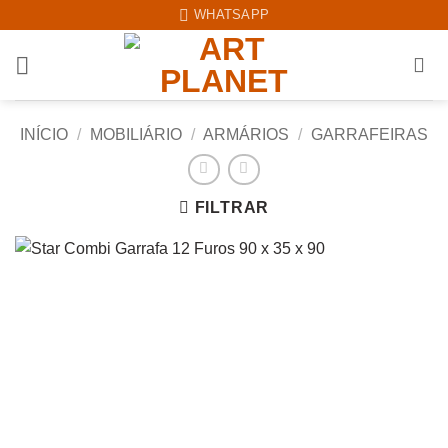
Skip
WHATSAPP
to
content
INÍCIO
/
MOBILIÁRIO
/
ARMÁRIOS
/
GARRAFEIRAS
FILTRAR