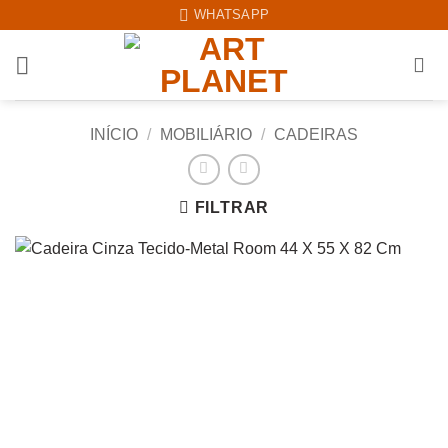
Skip
WHATSAPP
to
content
INÍCIO
/
MOBILIÁRIO
/
CADEIRAS
FILTRAR