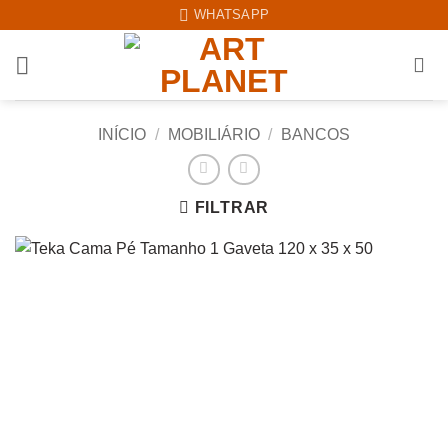
Skip
WHATSAPP
to
content
INÍCIO
/
MOBILIÁRIO
/
BANCOS
FILTRAR