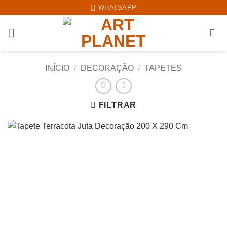
Skip
WHATSAPP
to
content
INÍCIO
/
DECORAÇÃO
/
TAPETES
FILTRAR