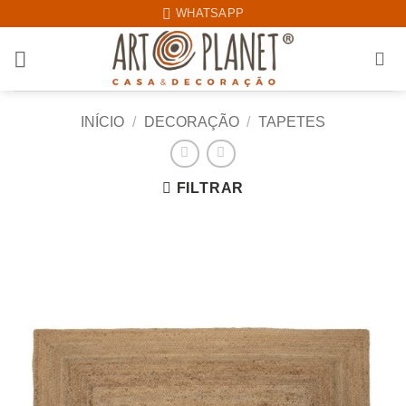
Skip
WHATSAPP
to
content
INÍCIO
/
DECORAÇÃO
/
TAPETES
FILTRAR