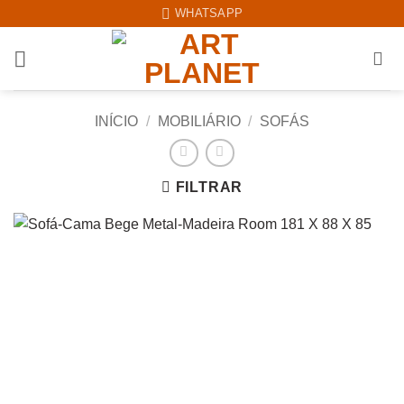
Skip
WHATSAPP
to
content
INÍCIO
/
MOBILIÁRIO
/
SOFÁS
FILTRAR