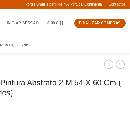
Contactos
Portes Grátis a partir de 75€ Portugal Continental
INICIAR SESSÃO
0,00
€
FINALIZAR COMPRAS
ROMOÇÕES 🧡
Pintura Abstrato 2 M 54 X 60 Cm (
des)
 Quadro Pintura Abstrato 2 M 54 X 60 Cm ( 2 unidades)