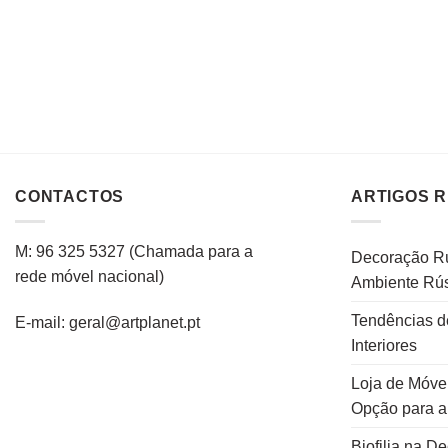
CONTACTOS
ARTIGOS 
M: 96 325 5327
(C
hamada para a
Decoração Rú
rede
móvel
nacional
)
Ambiente Rús
Tendências d
E-mail: geral@artplanet.pt
Interiores
Loja de Móvei
Opção para 
Biofilia na D