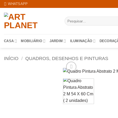
Skip
WHATSAPP
to
content
Pesquisar
por:
CASA
MOBILIÁRIO
JARDIM
ILUMINAÇÃO
DECORAÇ
INÍCIO
/
QUADROS, DESENHOS E PINTURAS