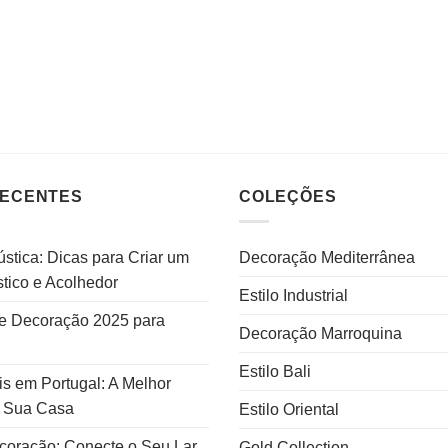
RECENTES
COLEÇÕES
stica: Dicas para Criar um
Decoração Mediterrânea
tico e Acolhedor
Estilo Industrial
e Decoração 2025 para
Decoração Marroquina
Estilo Bali
s em Portugal: A Melhor
a Sua Casa
Estilo Oriental
ecoração: Conecte o Seu Lar
Gold Collection