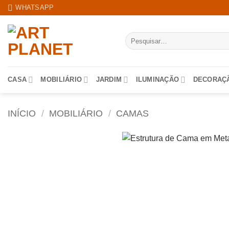
Skip
WHATSAPP
to
content
Pesquisar
por:
CASA
MOBILIÁRIO
JARDIM
ILUMINAÇÃO
DECORAÇ
INÍCIO
/
MOBILIÁRIO
/
CAMAS