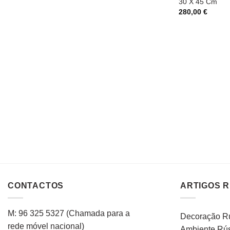
30 X 45 Cm
280,00
€
CONTACTOS
ARTIGOS 
M: 96 325 5327
(C
hamada para a
Decoração Rú
rede
móvel
nacional
)
Ambiente Rús