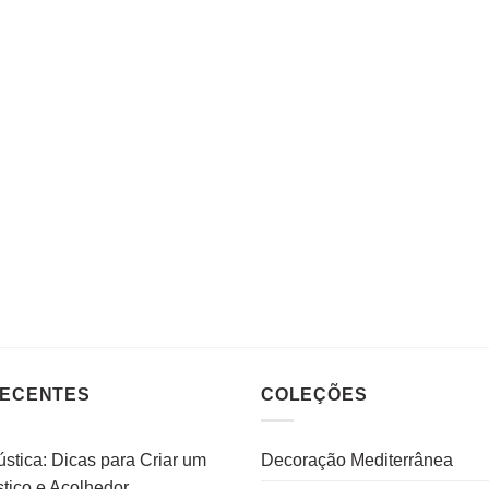
RECENTES
COLEÇÕES
stica: Dicas para Criar um
Decoração Mediterrânea
tico e Acolhedor