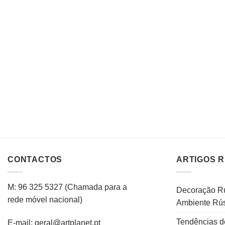
CONTACTOS
ARTIGOS 
M: 96 325 5327
(C
hamada para a
Decoração Rú
rede
móvel
nacional
)
Ambiente Rús
Tendências d
E-mail: geral@artplanet.pt