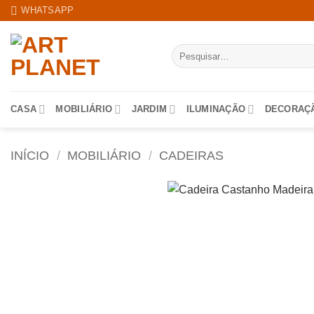
Skip
WHATSAPP
to
content
Pesquisar
por:
CASA
MOBILIÁRIO
JARDIM
ILUMINAÇÃO
DECORAÇ
INÍCIO
/
MOBILIÁRIO
/
CADEIRAS