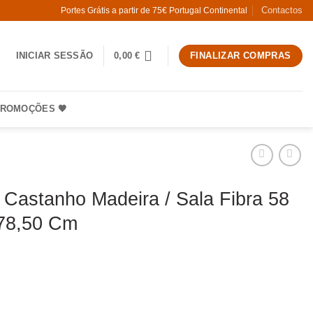
Contactos
Portes Grátis a partir de 75€ Portugal Continental
INICIAR SESSÃO
0,00
€
FINALIZAR COMPRAS
ROMOÇÕES 🧡
 Castanho Madeira / Sala Fibra 58
 78,50 Cm
 Cadeira Castanho Madeira / Sala Fibra 58 X 49 X 78,50 Cm