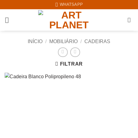
Skip
WHATSAPP
to
content
INÍCIO
/
MOBILIÁRIO
/
CADEIRAS
FILTRAR