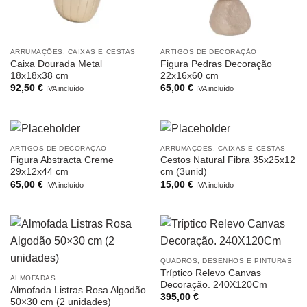
ARRUMAÇÕES, CAIXAS E CESTAS
ARTIGOS DE DECORAÇÃO
Caixa Dourada Metal
Figura Pedras Decoração
18x18x38 cm
22x16x60 cm
92,50
€
65,00
€
IVA incluído
IVA incluído
ARTIGOS DE DECORAÇÃO
ARRUMAÇÕES, CAIXAS E CESTAS
Figura Abstracta Creme
Cestos Natural Fibra 35x25x12
29x12x44 cm
cm (3unid)
65,00
€
15,00
€
IVA incluído
IVA incluído
QUADROS, DESENHOS E PINTURAS
Tríptico Relevo Canvas
ALMOFADAS
Decoração. 240X120Cm
Almofada Listras Rosa Algodão
395,00
€
50×30 cm (2 unidades)