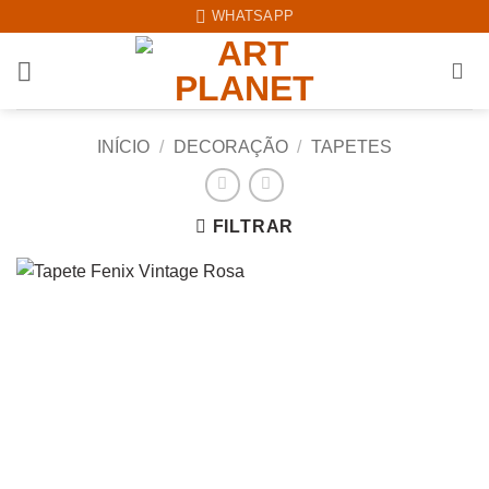
Skip
WHATSAPP
to
content
INÍCIO
/
DECORAÇÃO
/
TAPETES
FILTRAR