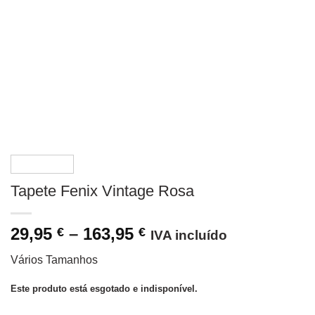
Tapete Fenix Vintage Rosa
Price
29,95
–
163,95
€
€
IVA incluído
range:
Vários Tamanhos
29,95 €
through
Este produto está esgotado e indisponível.
163,95 €