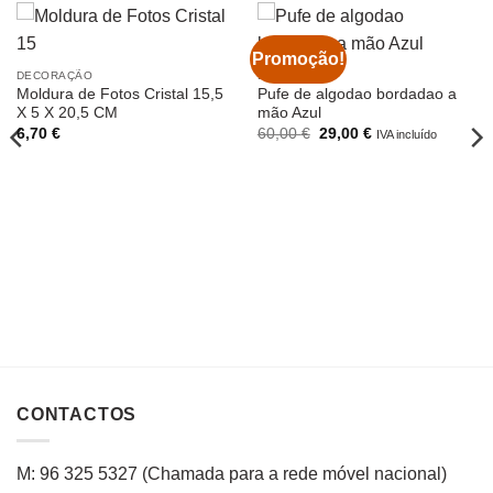
Promoção!
DECORAÇÃO
DECORAÇÃO
Moldura de Fotos Cristal 15,5
Pufe de algodao bordadao a
X 5 X 20,5 CM
mão Azul
O
O
6,70
€
60,00
€
29,00
€
IVA incluído
preço
preço
original
atual
era:
é:
60,00 €.
29,00 €.
CONTACTOS
M: 96 325 5327
(C
hamada para a rede
móvel
nacional
)