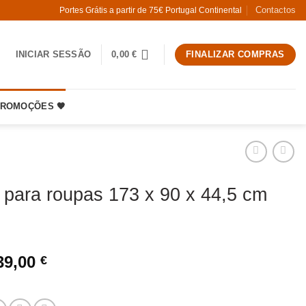
Contactos
Portes Grátis a partir de 75€ Portugal Continental
INICIAR SESSÃO
0,00
€
FINALIZAR COMPRAS
ROMOÇÕES 🧡
 para roupas 173 x 90 x 44,5 cm
O
O
39,00
€
preço
preço
original
atual