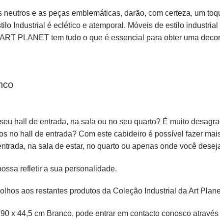
ons neutros e as peças emblemáticas, darão, com certeza, um toq
ilo Industrial
é
eclético
e atemporal. Móveis de estilo industria
ART PLANET
tem tudo o que é essencial para obter uma decor
nco
eu hall de entrada, na sala ou no seu quarto? É muito desag
s no hall de entrada? Com este cabideiro é possível fazer ma
entrada, na sala de estar, no quarto ou apenas onde você dese
sa refletir a sua personalidade.
 olhos aos restantes produtos
da Coleção Industrial da Art Plane
90 x 44,5 cm Branco, pode entrar em contacto conosco através 