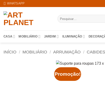
Skip
WHATSAPP
to
content
Pesquisar
por:
CASA
MOBILIÁRIO
JARDIM
ILUMINAÇÃO
DECORAÇ
INÍCIO
/
MOBILIÁRIO
/
ARRUMAÇÃO
/
CABIDES
Promoção!