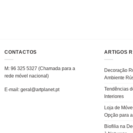
CONTACTOS
ARTIGOS 
M: 96 325 5327
(C
hamada para a
Decoração Rú
rede
móvel
nacional
)
Ambiente Rús
Tendências d
E-mail: geral@artplanet.pt
Interiores
Loja de Móvei
Opção para 
Biofilia na D