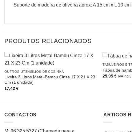
Suporte de madeira de oliveira aprox: A 15 cm x L 10 cm 
PRODUTOS RELACIONADOS
TABULEIROS E T
Tábua de ham
OUTROS UTENSÍLIOS DE COZINHA
25,95
€
Lixeira 3 Litros Metal-Bambu Cinza 17 X 21 X 23
IVA inclu
Cm (1 unidade)
17,42
€
CONTACTOS
ARTIGOS 
M: 96 325 5327
(C
hamada para a