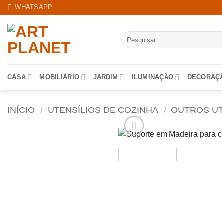
Skip
WHATSAPP
to
content
Pesquisar
por:
CASA
MOBILIÁRIO
JARDIM
ILUMINAÇÃO
DECORAÇ
INÍCIO
/
UTENSÍLIOS DE COZINHA
/
OUTROS UT