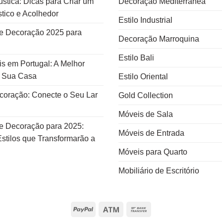
stica: Dicas para Criar um
Decoração Mediterrânea
tico e Acolhedor
Estilo Industrial
e Decoração 2025 para
Decoração Marroquina
Estilo Bali
s em Portugal: A Melhor
a Sua Casa
Estilo Oriental
ecoração: Conecte o Seu Lar
Gold Collection
Móveis de Sala
e Decoração para 2025:
Móveis de Entrada
stilos que Transformarão a
Móveis para Quarto
Mobiliário de Escritório
PayPal
Atm
Bank
Transfer