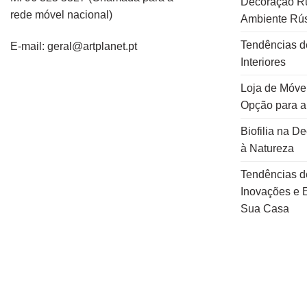
Decoração Rú
rede
móvel
nacional
)
Ambiente Rús
Tendências d
E-mail: geral@artplanet.pt
Interiores
Loja de Móvei
Opção para 
Biofilia na D
à Natureza
Tendências d
Inovações e E
Sua Casa