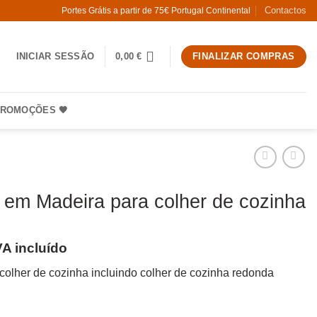
Contactos
Portes Grátis a partir de 75€ Portugal Continental
INICIAR SESSÃO
0,00
€
FINALIZAR COMPRAS
ROMOÇÕES 🧡
 em Madeira para colher de cozinha
VA incluído
colher de cozinha incluindo colher de cozinha redonda
 Suporte em Madeira para colher de cozinha