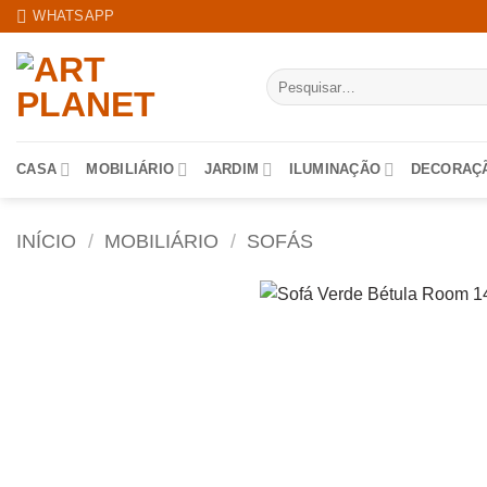
Skip
WHATSAPP
to
content
Pesquisar
por:
CASA
MOBILIÁRIO
JARDIM
ILUMINAÇÃO
DECORAÇ
INÍCIO
/
MOBILIÁRIO
/
SOFÁS