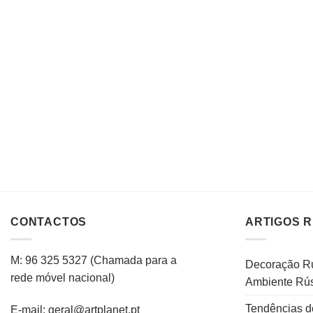
CONTACTOS
ARTIGOS 
M: 96 325 5327
(C
hamada para a
Decoração Rú
rede
móvel
nacional
)
Ambiente Rús
Tendências d
E-mail: geral@artplanet.pt