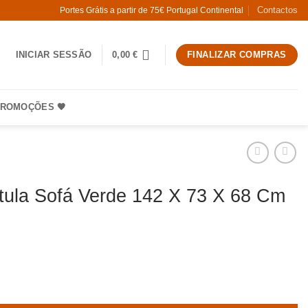
Contactos
Portes Grátis a partir de 75€ Portugal Continental
INICIAR SESSÃO
0,00
€
FINALIZAR COMPRAS
ROMOÇÕES 🧡
tula Sofá Verde 142 X 73 X 68 Cm
 Sala Bétula Sofá Verde 142 X 73 X 68 Cm