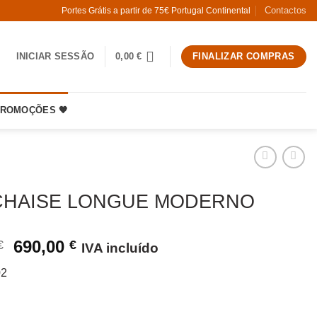
Contactos
Portes Grátis a partir de 75€ Portugal Continental
INICIAR SESSÃO
0,00
€
FINALIZAR COMPRAS
ROMOÇÕES 🧡
CHAISE LONGUE MODERNO
O
O
690,00
€
€
IVA incluído
preço
preço
02
original
atual
era:
é:
1250,00 €.
690,00 €.