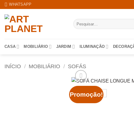
Skip
WHATSAPP
to
content
Pesquisar
por:
CASA
MOBILIÁRIO
JARDIM
ILUMINAÇÃO
DECORAÇ
INÍCIO
/
MOBILIÁRIO
/
SOFÁS
Promoção!