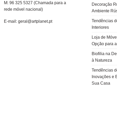
M: 96 325 5327
(C
hamada para a
Decoração Rú
rede
móvel
nacional
)
Ambiente Rús
Tendências d
E-mail: geral@artplanet.pt
Interiores
Loja de Móvei
Opção para 
Biofilia na D
à Natureza
Tendências d
Inovações e E
Sua Casa