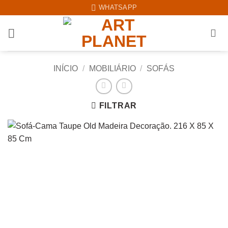
Skip
WHATSAPP
to
content
INÍCIO
/
MOBILIÁRIO
/
SOFÁS
FILTRAR