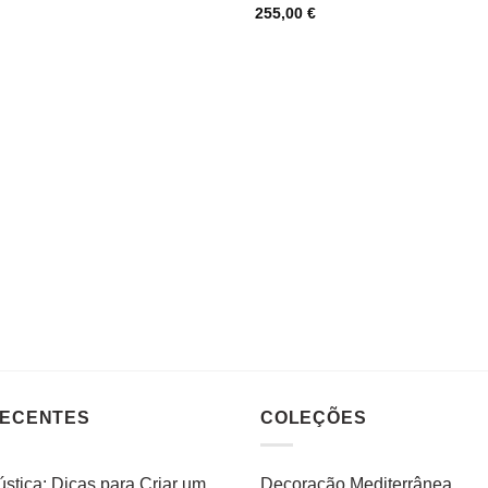
255,00
€
RECENTES
COLEÇÕES
stica: Dicas para Criar um
Decoração Mediterrânea