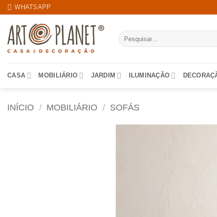
Skip
WHATSAPP
to
content
Pesquisar
por:
CASA
MOBILIÁRIO
JARDIM
ILUMINAÇÃO
DECORAÇ
INÍCIO
/
MOBILIÁRIO
/
SOFÁS