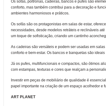
Os sofás,
poltronas
,
cadeiras
,
bancos
e
pufes
são elemen
conforto, mas também contribui para a decoração e func
ambientes harmoniosos e práticos.
Os sofás são os protagonistas em salas de estar, oferec
necessidades, desde modelos retráteis e reclináveis at
um toque de sofisticação, criando um cantinho aconcheg
As cadeiras são versáteis e podem ser usadas em salas d
conforto e bem-estar. Os bancos e banquetas são ideais 
Já os pufes, multifuncionais e compactos, são ótimos a
com estampas, texturas e cores que realçam a personal
Investir em peças de mobiliário de qualidade é essencial
papel importante na criação de um espaço acolhedor e fu
ART PLANET