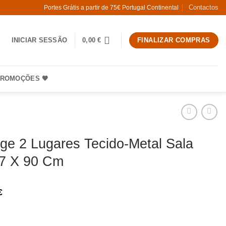
Contactos
Portes Grátis a partir de 75€ Portugal Continental
INICIAR SESSÃO
0,00
€
FINALIZAR COMPRAS
ROMOÇÕES 🧡
ge 2 Lugares Tecido-Metal Sala
87 X 90 Cm
€
 Sofá Bege 2 Lugares Tecido-Metal Sala 163 X 87 X 90 Cm