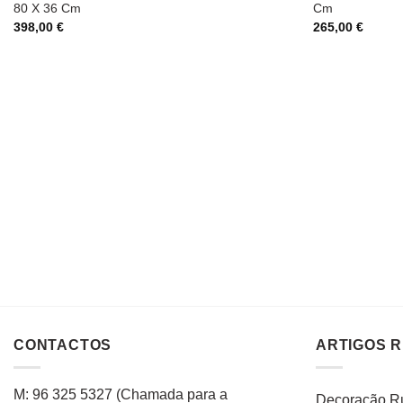
80 X 36 Cm
Cm
398,00
€
265,00
€
CONTACTOS
ARTIGOS 
M: 96 325 5327
(C
hamada para a
Decoração Rú