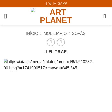
Skip
WHATSAPP
to
content
INÍCIO
/
MOBILIÁRIO
/
SOFÁS
FILTRAR