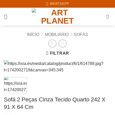
Skip
WHATSAPP
to
content
INÍCIO
/
MOBILIÁRIO
/
SOFÁS
FILTRAR
Sofá 2 Peças Cinza Tecido Quarto 242 X
91 X 64 Cm