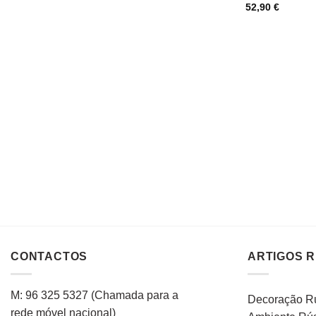
52,90
€
CONTACTOS
ARTIGOS 
M: 96 325 5327
(C
hamada para a
Decoração Rú
rede
móvel
nacional
)