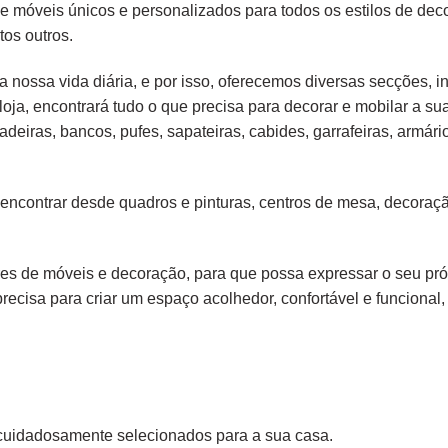
de móveis únicos e personalizados para todos os estilos de de
tos outros.
 nossa vida diária, e por isso, oferecemos diversas secções, in
loja, encontrará tudo o que precisa para decorar e mobilar a su
adeiras
,
bancos
,
pufes
,
sapateiras
,
cabides
,
garrafeiras
,
armári
 encontrar desde
quadros e pinturas
,
centros de mesa
,
decoraçã
s de móveis e decoração, para que possa expressar o seu própr
precisa para criar um espaço acolhedor, confortável e funcional, 
cuidadosamente selecionados para a sua casa.