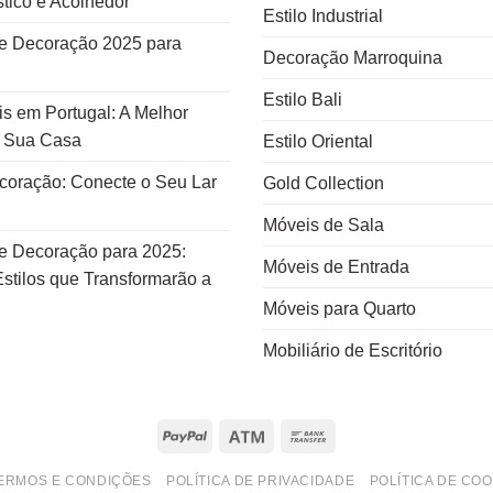
tico e Acolhedor
Estilo Industrial
e Decoração 2025 para
Decoração Marroquina
Estilo Bali
s em Portugal: A Melhor
a Sua Casa
Estilo Oriental
ecoração: Conecte o Seu Lar
Gold Collection
Móveis de Sala
e Decoração para 2025:
Móveis de Entrada
stilos que Transformarão a
Móveis para Quarto
Mobiliário de Escritório
PayPal
Atm
Bank
Transfer
ERMOS E CONDIÇÕES
POLÍTICA DE PRIVACIDADE
POLÍTICA DE COO