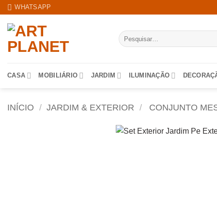
Skip
WHATSAPP
to
content
Pesquisar
por:
CASA
MOBILIÁRIO
JARDIM
ILUMINAÇÃO
DECORAÇ
INÍCIO
/
JARDIM & EXTERIOR
/
CONJUNTO MES