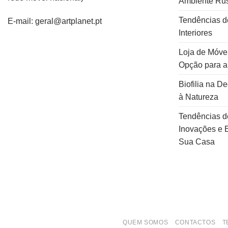
Ambiente Rús
Tendências d
E-mail: geral@artplanet.pt
Interiores
Loja de Móvei
Opção para 
Biofilia na D
à Natureza
Tendências d
Inovações e E
Sua Casa
QUEM SOMOS
CONTACTOS
T