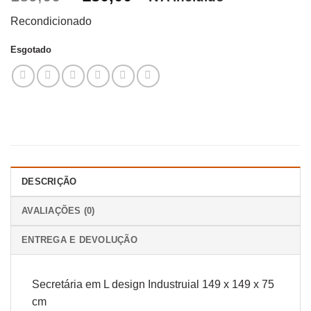
preço
preço
Recondicionado
original
atual
era:
é:
Esgotado
189,00 €.
130,00 €.
DESCRIÇÃO
AVALIAÇÕES (0)
ENTREGA E DEVOLUÇÃO
Secretária em L design Industruial 149 x 149 x 75
cm