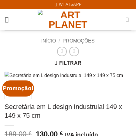
Skip
WHATSAPP
to
content
INÍCIO
/
PROMOÇÕES
FILTRAR
Promoção!
Secretária em L design Industruial 149 x
149 x 75 cm
O
O
189,00
130,00
€
€
IVA incluído