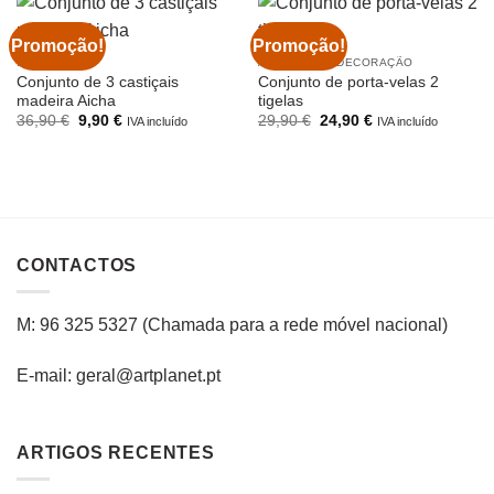
Promoção!
Promoção!
ILUMINAÇÃO
ARTIGOS DE DECORAÇÃO
Conjunto de 3 castiçais
Conjunto de porta-velas 2
madeira Aicha
tigelas
O
O
O
O
36,90
€
9,90
€
29,90
€
24,90
€
IVA incluído
IVA incluído
preço
preço
preço
preço
original
atual
original
atual
era:
é:
era:
é:
36,90 €.
9,90 €.
29,90 €.
24,90 €.
CONTACTOS
M: 96 325 5327
(C
hamada para a rede
móvel
nacional
)
E-mail: geral@artplanet.pt
ARTIGOS RECENTES