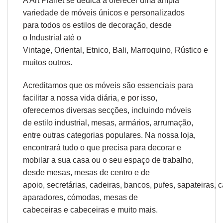
A Art Planet se dedica a oferecer uma ampla
variedade de móveis únicos e personalizados
para todos os estilos de decoração, desde
o
Industrial
até o
Vintage,
Oriental
,
Etnico
,
Bali
,
Marroquino
,
Rústico
e
muitos outros.
Acreditamos que os móveis são essenciais para
facilitar a nossa vida diária, e por isso,
oferecemos diversas secções, incluindo móveis
de estilo industrial, mesas, armários, arrumação,
entre outras categorias populares. Na nossa loja,
encontrará tudo o que precisa para decorar e
mobilar a sua casa ou o seu espaço de trabalho,
desde
mesas
,
mesas de centro
e
de
apoio
,
secretárias
,
cadeiras
,
bancos
,
pufes
,
sapateiras
,
c
aparadores
,
cómodas
,
mesas de
cabeceiras
e
cabeceiras
e muito mais.