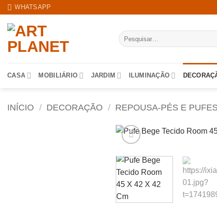
Skip
WHATSAPP
to
content
Pesquisar
por:
CASA
MOBILIÁRIO
JARDIM
ILUMINAÇÃO
DECORAÇ
INÍCIO
/
DECORAÇÃO
/
REPOUSA-PÉS E PUFE