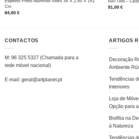
Espelho Preto Alumínio-Vidro 35 X 2,50 X 151
RATTAN – Cesto
Cm
91,00
€
84,00
€
CONTACTOS
ARTIGOS 
M: 96 325 5327
(C
hamada para a
Decoração Rú
rede
móvel
nacional
)
Ambiente Rús
Tendências d
E-mail: geral@artplanet.pt
Interiores
Loja de Móvei
Opção para 
Biofilia na D
à Natureza
Tendências d