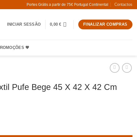
Contactos
Portes Grátis a partir de 75€ Portugal Continental
INICIAR SESSÃO
0,00
€
FINALIZAR COMPRAS
ROMOÇÕES 🧡
xtil Pufe Bege 45 X 42 X 42 Cm
 Sala Têxtil Pufe Bege 45 X 42 X 42 Cm