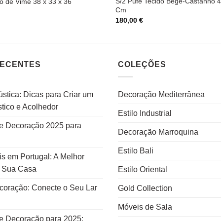
S/2 Pufe Tecido Bege-Castanho 4
 de Vime 38 x 33 x 36
Cm
180,00
€
RECENTES
COLEÇÕES
stica: Dicas para Criar um
Decoração Mediterrânea
tico e Acolhedor
Estilo Industrial
e Decoração 2025 para
Decoração Marroquina
Estilo Bali
s em Portugal: A Melhor
a Sua Casa
Estilo Oriental
ecoração: Conecte o Seu Lar
Gold Collection
Móveis de Sala
e Decoração para 2025: